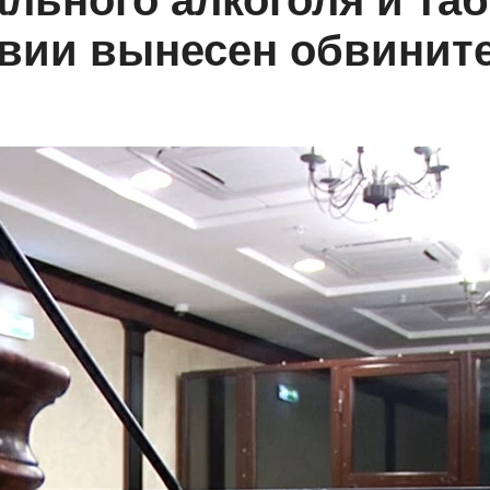
ального алкоголя и та
овии вынесен обвинит