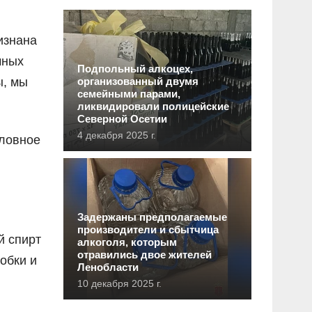
изнана
чных
Подпольный алкоцех,
ы, мы
организованный двумя
семейными парами,
ликвидировали полицейские
Северной Осетии
4 декабря 2025 г.
оловное
Задержаны предполагаемые
производители и сбытчица
й спирт
алкоголя, которым
отравились двое жителей
обки и
Ленобласти
10 декабря 2025 г.