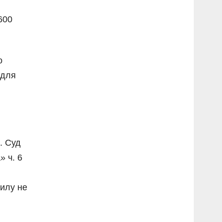
600
о
 для
. Суд
» ч. 6
илу не