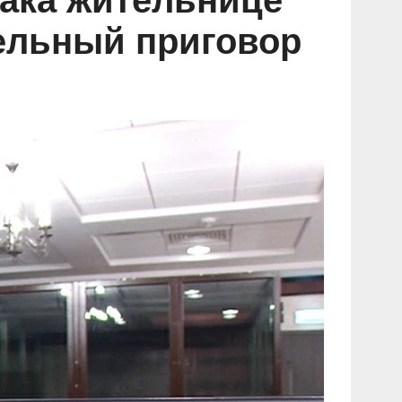
бака жительнице
ельный приговор