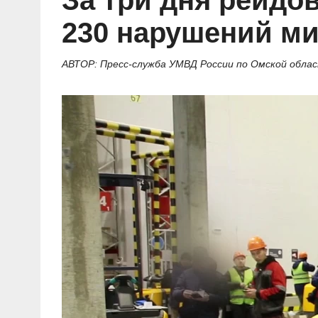
За три дня рейдо
Социальные ролики
Газета «Щит и меч»
О ПОРТАЛЕ
В знании сила
Документальные фильмы
230 нарушений ми
Журнал «Полиция России»
Специальный репортаж
Контакты
КиберПОСТОВОЙ
АВТОР: Пресс-служба УМВД России по Омской обла
Вакансии