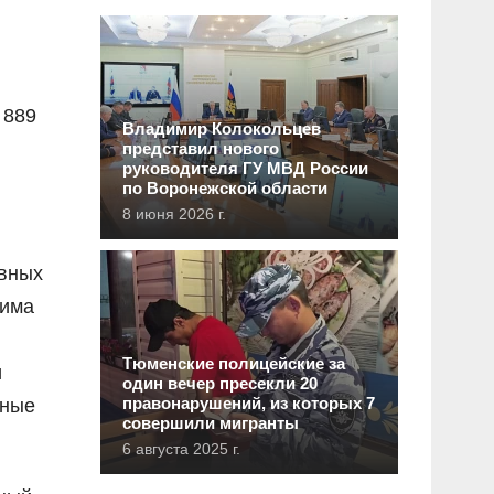
 889
Владимир Колокольцев
представил нового
руководителя ГУ МВД России
по Воронежской области
8 июня 2026 г.
ивных
жима
Тюменские полицейские за
и
один вечер пресекли 20
правонарушений, из которых 7
вные
совершили мигранты
6 августа 2025 г.