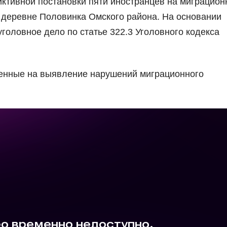
иктивной постановки пяти иностранцев на миграцио
в деревне Половинка Омского района. На основании
оловное дело по статье 322.3 Уголовного кодекса
енные на выявление нарушений миграционного