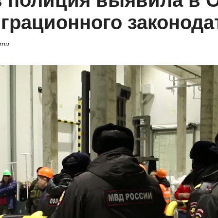
в полиция выявила в 
грационного законода
сти