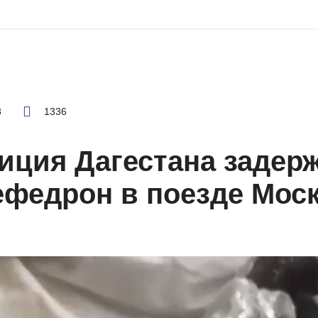
8
1336
иция Дагестана задер
федрон в поезде Моск