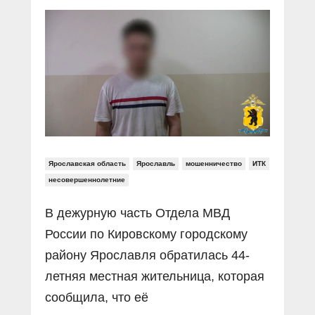
Прямой разговор
Социальные ролики
Газета «Щит и меч»
О ПОРТАЛЕ
В знании сила
Документальные фильмы
Журнал «Полиция России»
Специальный репортаж
Контакты
КиберПОСТОВОЙ
Вакансии
Ярославская область
Ярославль
мошенничество
ИТК
несовершеннолетние
В дежурную часть Отдела МВД
России по Кировскому городскому
району Ярославля обратилась 44-
летняя местная жительница, которая
сообщила, что её