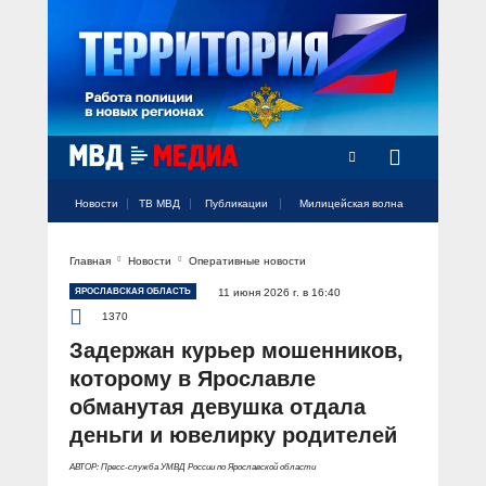
Новости
ТВ МВД
Публикации
Милицейская волна
Главная
Новости
Оперативные новости
Официальный аккаунт МВД России
Официальный аккаунт МВД России
Официальный аккаунт МВД России
Официальный аккаунт МВД России
Официальный аккаунт МВД России
НОВОСТИ
ЯРОСЛАВСКАЯ ОБЛАСТЬ
11 июня 2026 г. в 16:40
Аккаунт МВД МЕДИА
Аккаунт МВД МЕДИА
Аккаунт МВД МЕДИА
Аккаунт МВД МЕДИА
Аккаунт МВД МЕДИА
1370
Официальный представитель
ТВ МВД
Задержан курьер мошенников,
Оперативные новости
которому в Ярославле
Акцент недели
МИЛИЦЕЙСКАЯ ВОЛНА
Общество
обманутая девушка отдала
Оперативные видео
деньги и ювелирку родителей
Официально
Вам слово! С Ириной Волк
ПУБЛИКАЦИИ
Официальные мероприятия
Героизм
АВТОР: Пресс-служба УМВД России по Ярославской области