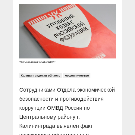
Прямой разговор
Социальные ролики
Газета «Щит и меч»
О ПОРТАЛЕ
В знании сила
Документальные фильмы
Журнал «Полиция России»
Специальный репортаж
Контакты
КиберПОСТОВОЙ
Вакансии
ФОТО: из архива «МВД МЕДИА»
Калининградская область
мошенничество
Сотрудниками Отдела экономической
безопасности и противодействия
коррупции ОМВД России по
Центральному району г.
Калининграда выявлен факт
незаконного оформления в