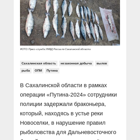
Прямой разговор
Социальные ролики
Газета «Щит и меч»
О ПОРТАЛЕ
В знании сила
Документальные фильмы
Журнал «Полиция России»
Специальный репортаж
Контакты
КиберПОСТОВОЙ
Вакансии
ФОТО: Пресс-служба УМВД России по Сахалинской области
Сахалинская область
незаконная добыча
вылов
рыба
ОПМ
Путина
В Сахалинской области в рамках
операции «Путина-2024» сотрудники
полиции задержали браконьера,
который, находясь в устье реки
Новоселки, в нарушение правил
рыболовства для Дальневосточного