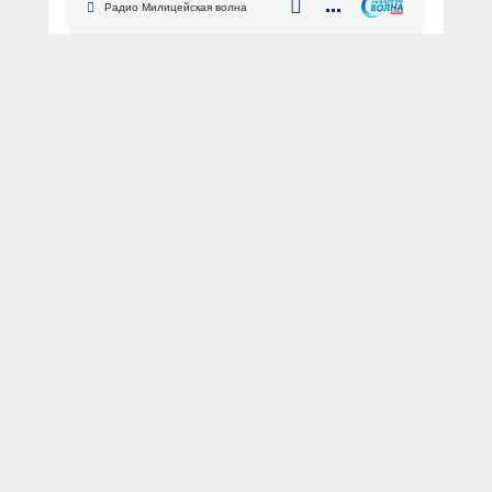
Радио Милицейская волна
мужчин
АВТОР: Пресс-служба УМВД России по Брянской области
ФОТО: оперативная съёмка
Брянская область
вымогательство
несовершеннолетние
вовлечение
Сотрудники Управления МВД России
по городу Брянску в результате
комплекса проведённых оперативно-