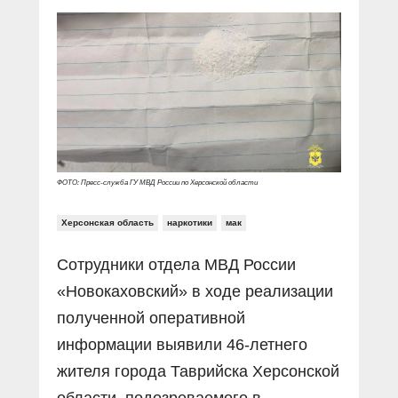
Прямой разговор
Социальные ролики
Газета «Щит и меч»
О ПОРТАЛЕ
В знании сила
Документальные фильмы
Журнал «Полиция России»
Специальный репортаж
Контакты
КиберПОСТОВОЙ
Вакансии
ФОТО: Пресс-служба ГУ МВД России по Херсонской области
Херсонская область
наркотики
мак
Сотрудники отдела МВД России
«Новокаховский» в ходе реализации
полученной оперативной
информации выявили 46-летнего
жителя города Таврийска Херсонской
области, подозреваемого в