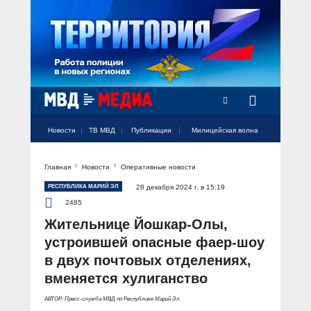
Радио Милицейская волна
Новости
ТВ МВД
Публикации
Милицейская волна
Главная
Новости
Оперативные новости
Официальный аккаунт МВД России
Официальный аккаунт МВД России
Официальный аккаунт МВД России
Официальный аккаунт МВД России
Официальный аккаунт МВД России
НОВОСТИ
РЕСПУБЛИКА МАРИЙ ЭЛ
28 декабря 2024 г. в 15:19
Аккаунт МВД МЕДИА
Аккаунт МВД МЕДИА
Аккаунт МВД МЕДИА
Аккаунт МВД МЕДИА
Аккаунт МВД МЕДИА
2485
Официальный представитель
ТВ МВД
Жительнице Йошкар-Олы,
Оперативные новости
устроившей опасные фаер-шоу
Акцент недели
МИЛИЦЕЙСКАЯ ВОЛНА
Общество
в двух почтовых отделениях,
Оперативные видео
вменяется хулиганство
Официально
Вам слово! С Ириной Волк
ПУБЛИКАЦИИ
Официальные мероприятия
Героизм
АВТОР: Пресс-служба МВД по Республике Марий Эл