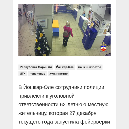
Прямой разговор
Социальные ролики
Газета «Щит и меч»
О ПОРТАЛЕ
В знании сила
Документальные фильмы
Журнал «Полиция России»
Специальный репортаж
Контакты
КиберПОСТОВОЙ
Вакансии
Республика Марий Эл
Йошкар-Ола
мошенничество
ИТК
пенсионер
хулиганство
В Йошкар-Оле сотрудники полиции
привлекли к уголовной
ответственности 62-летнюю местную
жительницу, которая 27 декабря
текущего года запустила фейерверки