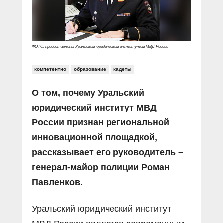
Прямой разговор
Социальные ролики
Газета «Щит и меч»
О ПОРТАЛЕ
В знании сила
Документальные фильмы
Журнал «Полиция России»
Специальный репортаж
Контакты
ФОТО: предоставлены Уральским юридическим институтом МВД России
КиберПОСТОВОЙ
Вакансии
компетентно
образование
кадеты
О том, почему Уральский
юридический институт МВД
России признан региональной
инновационной площадкой,
рассказывает его руководитель –
генерал-майор полиции Роман
Павленков.
Уральский юридический институт