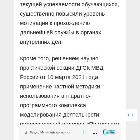
текущей успеваемости обучающихся,
существенно повысили уровень
мотивации к прохождению
дальнейшей службы в органах
внутренних дел.
Кроме того, решением научно-
практической секции ДГСК МВД
России от 10 марта 2021 года
применение частной методики
использования аппаратно-
программного комплекса
моделирования деятельности
подразделений полиции «По горячим
следам» признано положительным
Радио Милицейская волна