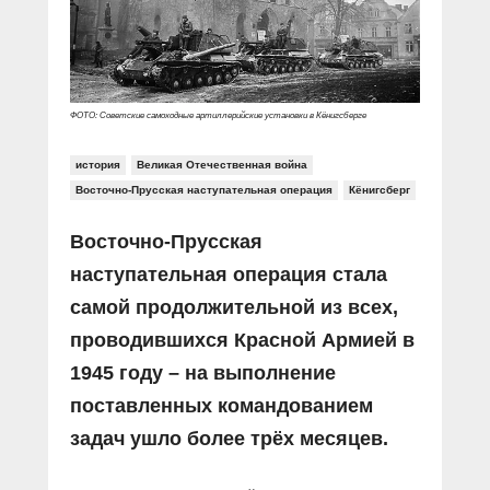
Прямой разговор
Социальные ролики
Газета «Щит и меч»
О ПОРТАЛЕ
В знании сила
Документальные фильмы
Журнал «Полиция России»
Специальный репортаж
Контакты
КиберПОСТОВОЙ
ФОТО: Советские самоходные артиллерийские установки в Кёнигсберге
Вакансии
история
Великая Отечественная война
Восточно-Прусская наступательная операция
Кёнигсберг
Восточно-Прусская
наступательная операция стала
самой продолжительной из всех,
проводившихся Красной Армией в
1945 году – на выполнение
поставленных командованием
задач ушло более трёх месяцев.