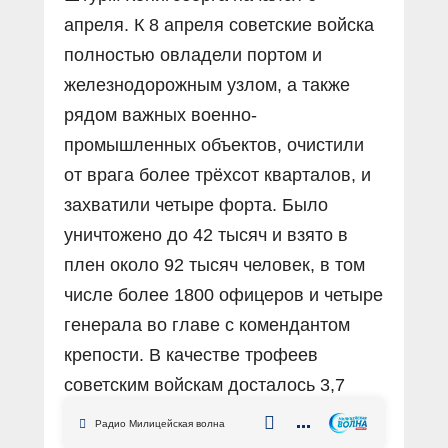
апреля. К 8 апреля советские войска
полностью овладели портом и
железнодорожным узлом, а также
рядом важных военно-
промышленных объектов, очистили
от врага более трёхсот кварталов, и
захватили четыре форта. Было
уничтожено до 42 тысяч и взято в
плен около 92 тысяч человек, в том
числе более 1800 офицеров и четыре
генерала во главе с комендантом
крепости. В качестве трофеев
советским войскам досталось 3,7
тысячи орудий и миномётов, 128
Радио Милицейская волна
самолётов, а также много другой