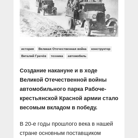
Прямой разговор
Социальные ролики
Газета «Щит и меч»
О ПОРТАЛЕ
В знании сила
Документальные фильмы
Журнал «Полиция России»
Специальный репортаж
Контакты
КиберПОСТОВОЙ
Вакансии
история
Великая Отечественная война
конструктор
Виталий Грачёв
техника
автомобиль
Создание накануне и в ходе
Великой Отечественной войны
автомобильного парка Рабоче-
крестьянской Красной армии стало
весомым вкладом в победу.
В 20-е годы прошлого века в нашей
стране основным поставщиком