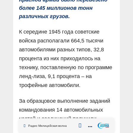
более 145 миллионов тонн
различных грузов.
К середине 1945 года советские
войска располагали 664,5 тысячи
автомобилями разных типов, 32,8
процента из них приходилось на
технику, поставленную по программе
ленд-лиза, 9,1 процента – на
трофейные автомобили.
За образцовое выполнение заданий
командования 14 автомобильных
частей и соединений получили
Радио Милицейская волна
почётные наименования, 94