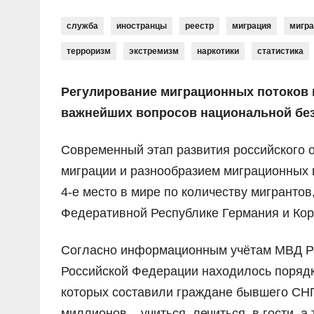
служба
иностранцы
реестр
миграция
мигра
терроризм
экстремизм
наркотики
статистика
Регулирование миграционных потоков и
важнейших вопросов национальной без
Современный этап развития российского 
миграции и разнообразием миграционных 
4-е место в мире по количеству мигранто
Федеративной Республике Германия и Кор
Согласно информационным учётам МВД Рос
Российской Федерации находилось порядк
которых составили граждане бывшего СНГ.
миллионов – учиться, лечиться, в гости, а