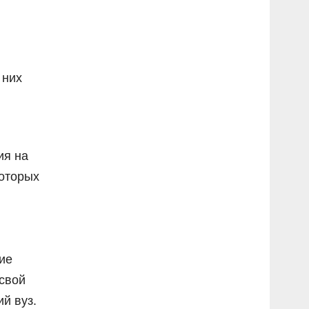
 них
ия на
которых
ие
 свой
й вуз.