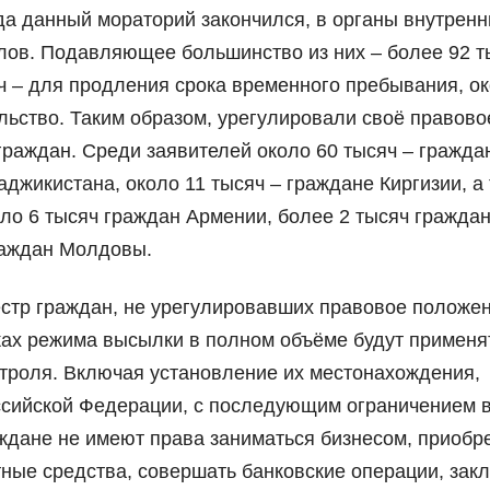
гда данный мораторий закончился, в органы внутренн
лов. Подавляющее большинство из них – более 92 т
яч – для продления срока временного пребывания, ок
льство. Таким образом, урегулировали своё правово
граждан. Среди заявителей около 60 тысяч – гражда
аджикистана, около 11 тысяч – граждане Киргизии, а
ло 6 тысяч граждан Армении, более 2 тысяч гражда
граждан Молдовы.
стр граждан, не урегулировавших правовое положен
мках режима высылки в полном объёме будут применя
троля. Включая установление их местонахождения,
ссийской Федерации, с последующим ограничением 
ждане не имеют права заниматься бизнесом, приобре
ные средства, совершать банковские операции, зак