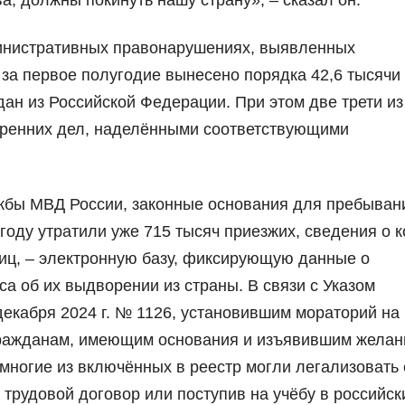
а, должны покинуть нашу страну», – сказал он.
министративных правонарушениях, выявленных
за первое полугодие вынесено порядка 42,6 тысячи
н из Российской Федерации. При этом две трети из
тренних дел, наделёнными соответствующими
жбы МВД России, законные основания для пребыван
году утратили уже 715 тысяч приезжих, сведения о 
иц, – электронную базу, фиксирующую данные о
а об их выдворении из страны. В связи с Указом
екабря 2024 г. № 1126, установившим мораторий на
ражданам, имеющим основания и изъявившим желан
многие из включённых в реестр могли легализовать
трудовой договор или поступив на учёбу в российски