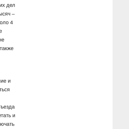
их дел
ысяч –
оло 4
е
не
 также
н
ие и
ться
въезда
тать и
лючать