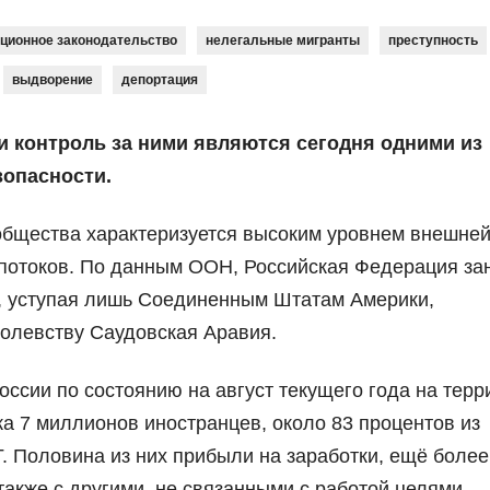
ционное законодательство
нелегальные мигранты
преступность
выдворение
депортация
 контроль за ними являются сегодня одними из
опасности.
общества характеризуется высоким уровнем внешне
потоков. По данным ООН, Российская Федерация за
в, уступая лишь Соединенным Штатам Америки,
олевству Саудовская Аравия.
сии по состоянию на август текущего года на терр
а 7 миллионов иностранцев, около 83 процентов из
 Половина из них прибыли на заработки, ещё более
 также с другими, не связанными с работой целями.