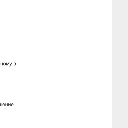
и
нному в
ршение