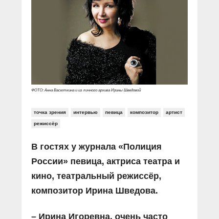
Прямой разговор
Социальные ролики
Газета «Щит и меч»
О ПОРТАЛЕ
В знании сила
Документальные фильмы
Журнал «Полиция России»
Специальный репортаж
Контакты
КиберПОСТОВОЙ
Вакансии
ФОТО: Анна Васюткина и из личного архива Ирины Шведовой
точка зрения
интервью
певица
композитор
артист
режиссёр
В гостях у журнала «Полиция
России» певица, актриса театра и
кино, театральный режиссёр,
композитор Ирина Шведова.
– Ирина Игоревна, очень часто