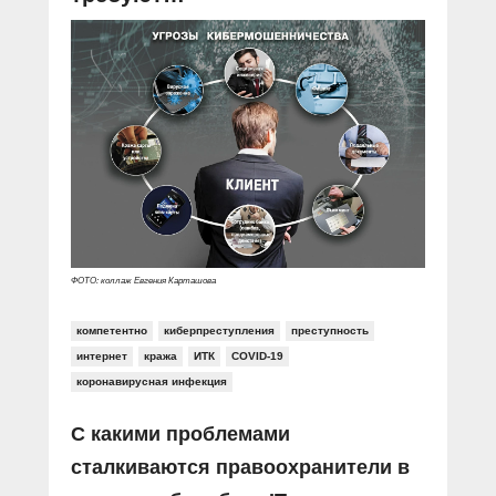
ФОТО: коллаж Евгения Карташова
компетентно
киберпреступления
преступность
интернет
кража
ИТК
COVID-19
коронавирусная инфекция
С какими проблемами
сталкиваются правоохранители в