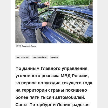
Прямой разговор
Социальные ролики
Газета «Щит и меч»
О ПОРТАЛЕ
В знании сила
Документальные фильмы
Журнал «Полиция России»
Специальный репортаж
Контакты
КиберПОСТОВОЙ
Вакансии
ФОТО: Дмитрий Лыков
актуально
автомобиль
кража
По данным Главного управления
уголовного розыска МВД России,
за первое полугодие текущего года
на территории страны похищено
более пяти тысяч автомобилей.
Санкт-Петербург и Ленинградская