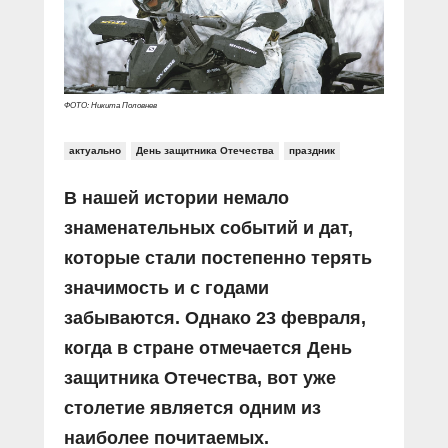
Прямой разговор
Социальные ролики
Газета «Щит и меч»
О ПОРТАЛЕ
В знании сила
Документальные фильмы
Журнал «Полиция России»
Специальный репортаж
Контакты
КиберПОСТОВОЙ
ФОТО: Никита Половнев
Вакансии
актуально
День защитника Отечества
праздник
В нашей истории немало
знаменательных событий и дат,
которые стали постепенно терять
значимость и с годами
забываются. Однако 23 февраля,
когда в стране отмечается День
защитника Отечества, вот уже
столетие является одним из
наиболее почитаемых.