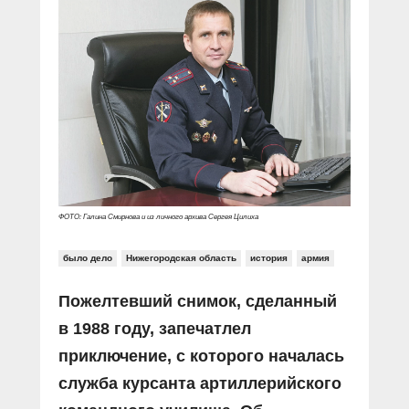
ФОТО: Галина Смирнова и из личного архива Сергея Цилиха
было дело
Нижегородская область
история
армия
Пожелтевший снимок, сделанный
в 1988 году, запечатлел
приключение, с которого началась
служба курсанта артиллерийского