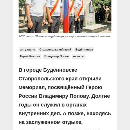
Прямой разговор
Социальные ролики
Газета «Щит и меч»
О ПОРТАЛЕ
В знании сила
Документальные фильмы
Журнал «Полиция России»
Специальный репортаж
Контакты
КиберПОСТОВОЙ
Вакансии
ФОТО: автора / Память о сотруднике присутствующие почтили минутой молчания
актуально
Ставропольский край
Будённовск
Герой России
Владимир Попов
память
В городе Будённовске
Ставропольского края открыли
мемориал, посвящённый Герою
России Владимиру Попову. Долгие
годы он служил в органах
внутренних дел. А позже, находясь
на заслуженном отдыхе,