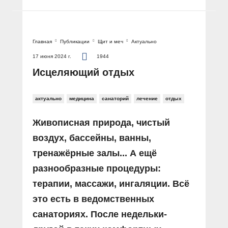
Главная
Публикации
Щит и меч
Актуально
17 июня 2024 г.
1944
Исцеляющий отдых
актуально
медицина
санаторий
лечение
отдых
Живописная природа, чистый
воздух, бассейны, ванны,
тренажёрные залы... А ещё
разнообразные процедуры:
терапии, массажи, ингаляции. Всё
это есть в ведомственных
санаториях. После недельки-