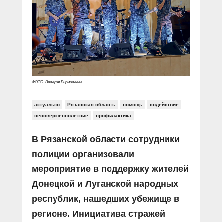
Прямой разговор
Социальные ролики
Газета «Щит и меч»
О ПОРТАЛЕ
В знании сила
Документальные фильмы
Журнал «Полиция России»
Специальный репортаж
Контакты
КиберПОСТОВОЙ
Вакансии
ФОТО: Валерия Бирмилеева
актуально
Рязанская область
помощь
содействие
несовершеннолетние
профилактика
В Рязанской области сотрудники
полиции организовали
мероприятие в поддержку жителей
Донецкой и Луганской народных
республик, нашедших убежище в
регионе. Инициатива стражей