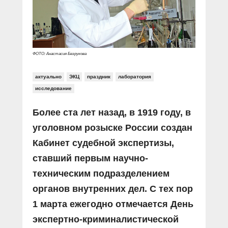
Прямой разговор
Социальные ролики
Газета «Щит и меч»
О ПОРТАЛЕ
В знании сила
Документальные фильмы
Журнал «Полиция России»
Специальный репортаж
Контакты
КиберПОСТОВОЙ
ФОТО: Анастасия Безрукова
Вакансии
актуально
ЭКЦ
праздник
лаборатория
исследование
Более ста лет назад, в 1919 году, в
уголовном розыске России создан
Кабинет судебной экспертизы,
ставший первым научно-
техническим подразделением
органов внутренних дел. С тех пор
1 марта ежегодно отмечается День
экспертно-криминалистической