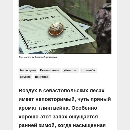
Прямой разговор
Социальные ролики
Газета «Щит и меч»
О ПОРТАЛЕ
В знании сила
Документальные фильмы
Журнал «Полиция России»
Специальный репортаж
Контакты
КиберПОСТОВОЙ
Вакансии
ФОТО: коллаж Евгения Карташова
было дело
Севастополь
убийство
стрельба
оружие
приговор
Воздух в севастопольских лесах
имеет неповторимый, чуть пряный
аромат глинтвейна. Особенно
хорошо этот запах ощущается
ранней зимой, когда насыщенная