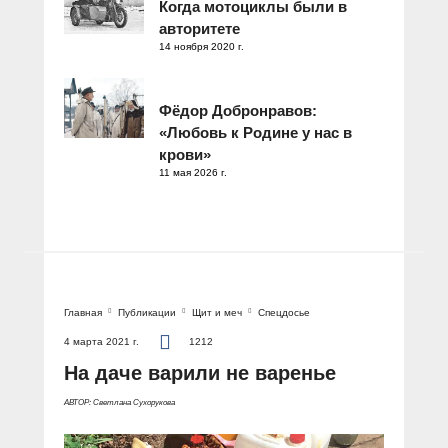
Когда мотоциклы были в
авторитете
14 ноября 2020 г.
Фёдор Добронравов:
«Любовь к Родине у нас в
крови»
11 мая 2026 г.
Главная
Публикации
Щит и меч
Спецдосье
4 марта 2021 г.
1212
На даче варили не варенье
АВТОР: Светлана Сухорукова