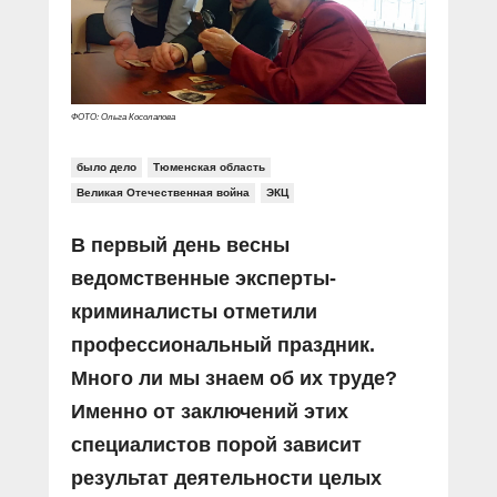
Прямой разговор
Социальные ролики
Газета «Щит и меч»
О ПОРТАЛЕ
В знании сила
Документальные фильмы
Журнал «Полиция России»
Специальный репортаж
Контакты
КиберПОСТОВОЙ
ФОТО: Ольга Косолапова
Вакансии
было дело
Тюменская область
Великая Отечественная война
ЭКЦ
В первый день весны
ведомственные эксперты-
криминалисты отметили
профессиональный праздник.
Много ли мы знаем об их труде?
Именно от заключений этих
специалистов порой зависит
результат деятельности целых