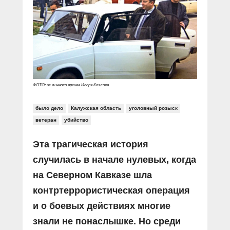
Прямой разговор
Социальные ролики
Газета «Щит и меч»
О ПОРТАЛЕ
В знании сила
Документальные фильмы
Журнал «Полиция России»
Специальный репортаж
Контакты
КиберПОСТОВОЙ
Вакансии
ФОТО: из личного архива Игоря Козлова
было дело
Калужская область
уголовный розыск
ветеран
убийство
Эта трагическая история
случилась в начале нулевых, когда
на Северном Кавказе шла
контртеррористическая операция
и о боевых действиях многие
знали не понаслышке. Но среди