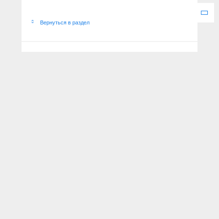
Вернуться в раздел
ЧИТАЙТЕ ТАКЖЕ
Овца ждёт звонка
18 апреля 2021 г.
Дорогой аромат
25 октября 2020 г.