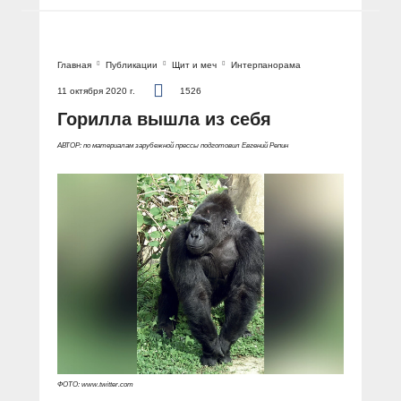
Главная
Публикации
Щит и меч
Интерпанорама
11 октября 2020 г.
1526
Горилла вышла из себя
АВТОР: по материалам зарубежной прессы подготовил Евгений Репин
ФОТО: www.twitter.com