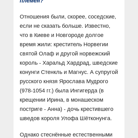
племён?
Отношения были, скорее, соседские,
если не сказать больше. Известно,
что в Киеве и Новгороде долгое
время жили: креститель Норвегии
святой Олаф и другой норвежский
король - Харальд Хардрад, шведские
конунги Стенкль и Магнус. А супругой
русского князя Ярослава Мудрого
(978-1054 гг.) была Ингигерда (в
крещении Ирина, в монашеском
постриге - Анна) - дочь крестившего
шведов короля Улофа Шётконунга.
Однако стеснённые естественными