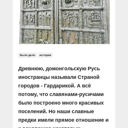
Прямой разговор
Социальные ролики
Газета «Щит и меч»
О ПОРТАЛЕ
В знании сила
Документальные фильмы
Журнал «Полиция России»
Специальный репортаж
Контакты
КиберПОСТОВОЙ
Вакансии
было дело
история
Древнюю, домонгольскую Русь
иностранцы называли Страной
городов - Гардарикой. А всё
потому, что славянами-русичами
было построено много красивых
поселений. Но наши славные
предки имели прямое отношение и