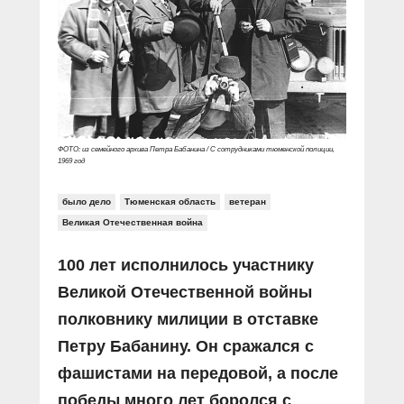
Прямой разговор
Социальные ролики
Газета «Щит и меч»
О ПОРТАЛЕ
В знании сила
Документальные фильмы
Журнал «Полиция России»
Специальный репортаж
Контакты
КиберПОСТОВОЙ
Вакансии
ФОТО: из семейного архива Петра Бабанина / С сотрудниками тюменской полиции,
1969 год
было дело
Тюменская область
ветеран
Великая Отечественная война
100 лет исполнилось участнику
Великой Отечественной войны
полковнику милиции в отставке
Петру Бабанину. Он сражался с
фашистами на передовой, а после
победы много лет боролся с