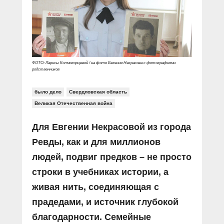
Прямой разговор
Социальные ролики
Газета «Щит и меч»
О ПОРТАЛЕ
В знании сила
Документальные фильмы
Журнал «Полиция России»
Специальный репортаж
Контакты
КиберПОСТОВОЙ
Вакансии
ФОТО: Ларисы Колмогорцевой / на фото Евгения Некрасова с фотографиями
родственников
было дело
Свердловская область
Великая Отечественная война
Для Евгении Некрасовой из города
Ревды, как и для миллионов
людей, подвиг предков – не просто
строки в учебниках истории, а
живая нить, соединяющая с
прадедами, и источник глубокой
благодарности. Семейные