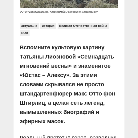
ФОТО: Андрея Васильева / Красноармейцы готовятся к радиообмену
актуально
история
Великая Отечественная война
ВОВ
Вспомните культовую картину
Татьяны Лиозновой «Семнадцать
мгновений весны» и знаменитое
«Юстас – Алексу». За этими
словами скрывался не просто
штандартенфюрер Макс Отто фон
Штирлиц, а целая сеть легенд,
вымышленных биографий и
эфирных масок.
Реальный прототип героя, разведчик