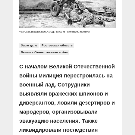
Прямой разговор
Социальные ролики
Газета «Щит и меч»
О ПОРТАЛЕ
В знании сила
Документальные фильмы
Журнал «Полиция России»
Специальный репортаж
Контакты
КиберПОСТОВОЙ
ФОТО: из архива музея ГУ МВД России по Ростовской области
Вакансии
было дело
Ростовская область
Великая Отечественная война
C началом Великой Отечественной
войны милиция перестроилась на
военный лад. Сотрудники
выявляли вражеских шпионов и
диверсантов, ловили дезертиров и
мародёров, организовывали
эвакуацию населения. Также
ликвидировали последствия