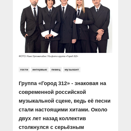
Прямой разговор
Социальные ролики
Газета «Щит и меч»
О ПОРТАЛЕ
В знании сила
Документальные фильмы
Журнал «Полиция России»
Специальный репортаж
Контакты
КиберПОСТОВОЙ
Вакансии
ФОТО: Нино Уртмелидзе / На фото группа «Город 312»
гости
интервью
певец
музыкант
Группа «Город 312» - знаковая на
современной российской
музыкальной сцене, ведь её песни
стали настоящими хитами. Около
двух лет назад коллектив
столкнулся с серьёзным