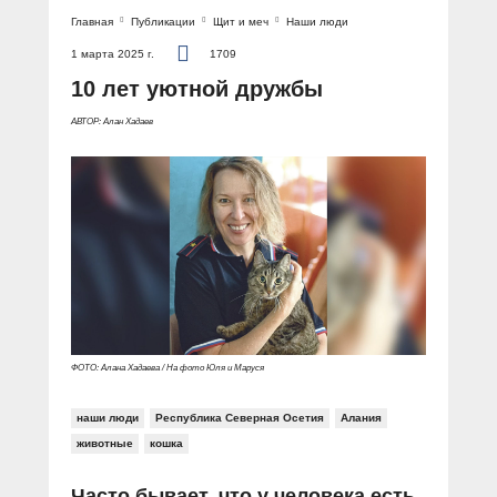
Главная
Публикации
Щит и меч
Наши люди
1 марта 2025 г.
1709
10 лет уютной дружбы
АВТОР: Алан Хадаев
ФОТО: Алана Хадаева / На фото Юля и Маруся
наши люди
Республика Северная Осетия
Алания
животные
кошка
Часто бывает, что у человека есть