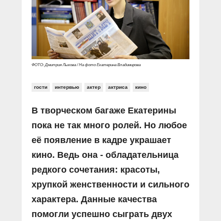
Прямой разговор
Социальные ролики
Газета «Щит и меч»
О ПОРТАЛЕ
В знании сила
Документальные фильмы
Журнал «Полиция России»
Специальный репортаж
Контакты
КиберПОСТОВОЙ
Вакансии
ФОТО: Дмитрия Лыкова / На фото Екатерина Владимирова
гости
интервью
актер
актриса
кино
В творческом багаже Екатерины
пока не так много ролей. Но любое
её появление в кадре украшает
кино. Ведь она - обладательница
редкого сочетания: красоты,
хрупкой женственности и сильного
характера. Данные качества
помогли успешно сыграть двух