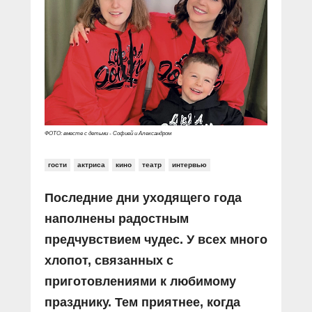
Прямой разговор
Социальные ролики
Газета «Щит и меч»
О ПОРТАЛЕ
В знании сила
Документальные фильмы
Журнал «Полиция России»
Специальный репортаж
Контакты
КиберПОСТОВОЙ
Вакансии
ФОТО: вместе с детьми - Софией и Александром
гости
актриса
кино
театр
интервью
Последние дни уходящего года
наполнены радостным
предчувствием чудес. У всех много
хлопот, связанных с
приготовлениями к любимому
празднику. Тем приятнее, когда