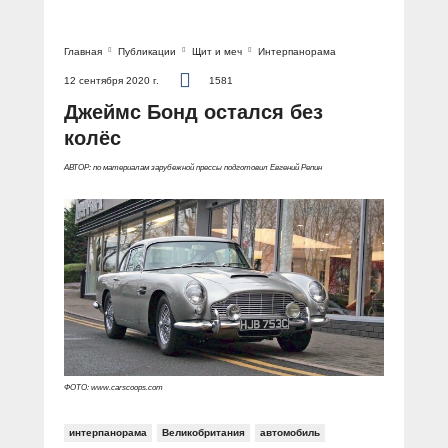
Главная
Публикации
Щит и меч
Интерпанорама
12 сентября 2020 г.
1581
Джеймс Бонд остался без
колёс
АВТОР: по материалам зарубежной прессы подготовил Евгений Репин
ФОТО: www.carscoops.com
интерпанорама
Великобритания
автомобиль