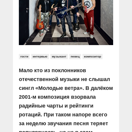
Прямой разговор
Социальные ролики
Газета «Щит и меч»
О ПОРТАЛЕ
В знании сила
Документальные фильмы
Журнал «Полиция России»
Специальный репортаж
Контакты
КиберПОСТОВОЙ
Вакансии
гости
интервью
музыкант
певец
композитор
Мало кто из поклонников
отечественной музыки не слышал
сингл «Молодые ветра». В далёком
2001-м композиция взорвала
радийные чарты и рейтинги
ротаций. При таком напоре всего
за неделю звучания песня теряет