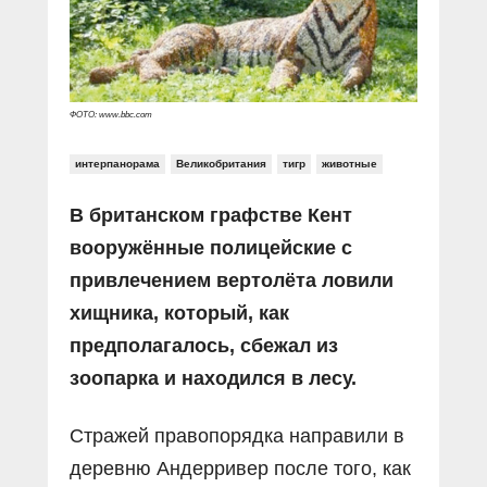
Прямой разговор
Социальные ролики
Газета «Щит и меч»
О ПОРТАЛЕ
В знании сила
Документальные фильмы
Журнал «Полиция России»
Специальный репортаж
Контакты
КиберПОСТОВОЙ
ФОТО: www.bbc.com
Вакансии
интерпанорама
Великобритания
тигр
животные
В британском графстве Кент
вооружённые полицейские с
привлечением вертолёта ловили
хищника, который, как
предполагалось, сбежал из
зоопарка и находился в лесу.
Стражей правопорядка направили в
деревню Андерривер после того, как