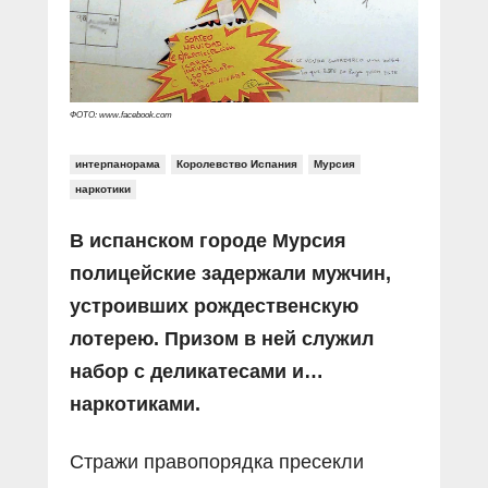
Прямой разговор
Социальные ролики
Газета «Щит и меч»
О ПОРТАЛЕ
В знании сила
Документальные фильмы
Журнал «Полиция России»
Специальный репортаж
Контакты
КиберПОСТОВОЙ
ФОТО: www.facebook.com
Вакансии
интерпанорама
Королевство Испания
Мурсия
наркотики
В испанском городе Мурсия
полицейские задержали мужчин,
устроивших рождественскую
лотерею. Призом в ней служил
набор с деликатесами и…
наркотиками.
Стражи правопорядка пресекли