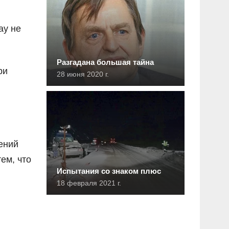
ау не
Разгадана большая тайна
ри
28 июня 2020 г.
ений
ем, что
Испытания со знаком плюс
18 февраля 2021 г.