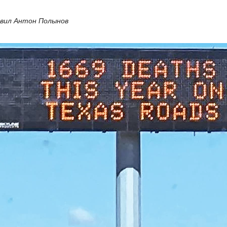
овил Антон Полынов