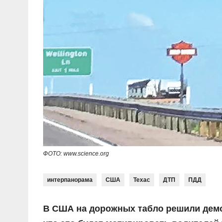
ФОТО: www.science.org
интерпанорама
США
Техас
ДТП
ПДД
В США на дорожных табло решили демо