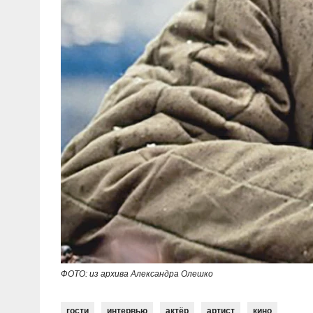
ФОТО: из архива Александра Олешко
гости
интервью
актёр
артист
кино