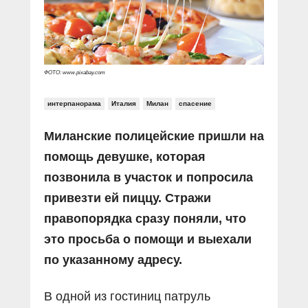
Прямой разговор
Социальные ролики
Газета «Щит и меч»
О ПОРТАЛЕ
В знании сила
Документальные фильмы
Журнал «Полиция России»
Специальный репортаж
Контакты
КиберПОСТОВОЙ
ФОТО: www.pixabay.com
Вакансии
интерпанорама
Италия
Милан
спасение
Миланские полицейские пришли на
помощь девушке, которая
позвонила в участок и попросила
привезти ей пиццу. Стражи
правопорядка сразу поняли, что
это просьба о помощи и выехали
по указанному адресу.
В одной из гостиниц патруль