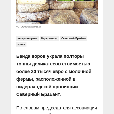
Прямой разговор
Социальные ролики
Газета «Щит и меч»
О ПОРТАЛЕ
В знании сила
Документальные фильмы
Журнал «Полиция России»
Специальный репортаж
Контакты
КиберПОСТОВОЙ
ФОТО: www.dailystar.co.uk
Вакансии
интерпанорама
Нидерланды
Северный Брабант
кража
Банда воров украла полторы
тонны деликатесов стоимостью
более 20 тысяч евро с молочной
фермы, расположенной в
нидерландской провинции
Северный Брабант.
По словам председателя ассоциации