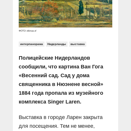
Прямой разговор
Социальные ролики
Газета «Щит и меч»
О ПОРТАЛЕ
В знании сила
Документальные фильмы
Журнал «Полиция России»
Специальный репортаж
Контакты
КиберПОСТОВОЙ
ФОТО: nltimes.nl
Вакансии
интерпанорама
Нидерланды
выставка
Полицейские Нидерландов
сообщили, что картина Ван Гога
«Весенний сад. Сад у дома
священника в Нюэнене весной»
1884 года пропала из музейного
комплекса Singer Laren.
Выставка в городе Ларен закрыта
для посещения. Тем не менее,