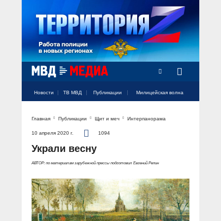
Радио Милицейская волна
Новости
ТВ МВД
Публикации
Милицейская волна
Главная
Публикации
Щит и меч
Интерпанорама
Официальный аккаунт МВД России
Официальный аккаунт МВД России
Официальный аккаунт МВД России
Официальный аккаунт МВД России
Официальный аккаунт МВД России
НОВОСТИ
10 апреля 2020 г.
1094
Аккаунт МВД МЕДИА
Аккаунт МВД МЕДИА
Аккаунт МВД МЕДИА
Аккаунт МВД МЕДИА
Аккаунт МВД МЕДИА
Украли весну
Официальный представитель
ТВ МВД
АВТОР: по материалам зарубежной прессы подготовил Евгений Репин
Оперативные новости
Акцент недели
МИЛИЦЕЙСКАЯ ВОЛНА
Общество
Оперативные видео
Официально
Вам слово! С Ириной Волк
ПУБЛИКАЦИИ
Официальные мероприятия
Героизм