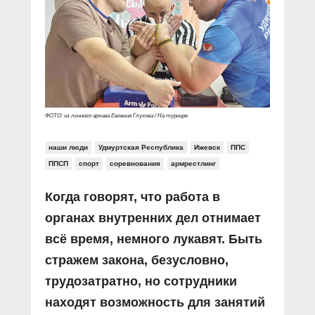
Прямой разговор
Социальные ролики
Газета «Щит и меч»
О ПОРТАЛЕ
В знании сила
Документальные фильмы
Журнал «Полиция России»
Специальный репортаж
Контакты
КиберПОСТОВОЙ
Вакансии
ФОТО: из личного архива Евгения Глухова / На турнире
наши люди
Удмуртская Республика
Ижевск
ППС
ППСП
спорт
соревнования
армрестлинг
Когда говорят, что работа в
органах внутренних дел отнимает
всё время, немного лукавят. Быть
стражем закона, безусловно,
трудозатратно, но сотрудники
находят возможность для занятий