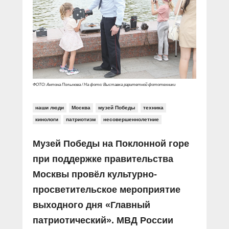
Прямой разговор
Социальные ролики
Газета «Щит и меч»
О ПОРТАЛЕ
В знании сила
Документальные фильмы
Журнал «Полиция России»
Специальный репортаж
Контакты
КиберПОСТОВОЙ
Вакансии
ФОТО: Антона Полынова / На фото: Выставка раритетной фототехники
наши люди
Москва
музей Победы
техника
кинологи
патриотизм
несовершеннолетние
Музей Победы на Поклонной горе
при поддержке правительства
Москвы провёл культурно-
просветительское мероприятие
выходного дня «Главный
патриотический». МВД России