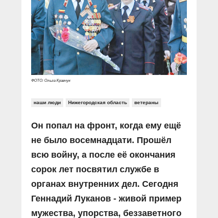
Прямой разговор
Социальные ролики
Газета «Щит и меч»
О ПОРТАЛЕ
В знании сила
Документальные фильмы
Журнал «Полиция России»
Специальный репортаж
Контакты
КиберПОСТОВОЙ
Вакансии
ФОТО: Ольга Кравчук
наши люди
Нижегородская область
ветераны
Он попал на фронт, когда ему ещё
не было восемнадцати. Прошёл
всю войну, а после её окончания
сорок лет посвятил службе в
органах внутренних дел. Сегодня
Геннадий Луканов - живой пример
мужества, упорства, беззаветного