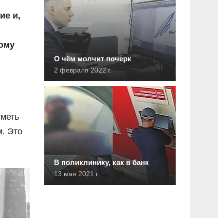
ие и,
ому
О чём молчит почерк
2 февраля 2022 г.
уметь
м. Это
В поликлинику, как в банк
13 мая 2021 г.