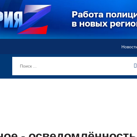
Новост
вное - осведомлённость