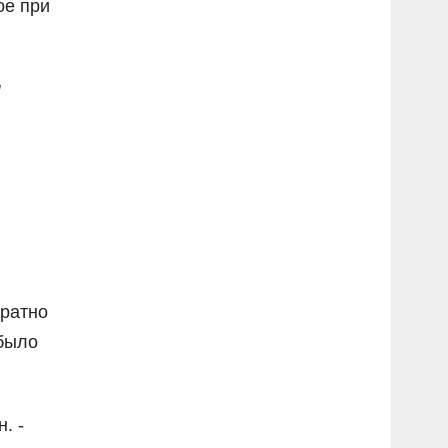
ое при
л
кратно
 было
. -