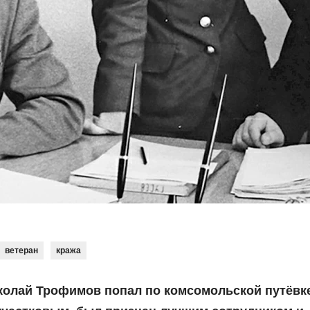
ветеран
кража
колай Трофимов попал по комсомольской путёвк