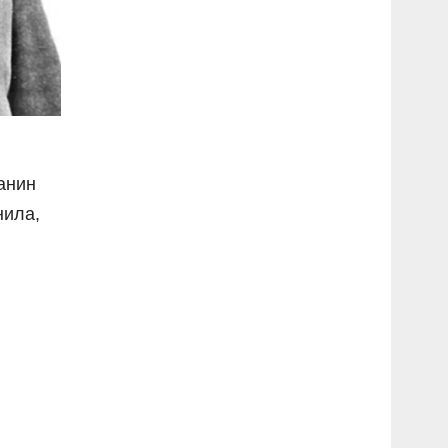
ранин
нила,