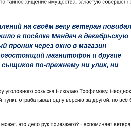
ь это тайное хищение имущества, зачастую совершённ
лений на своём веку ветеран повида
ошло в посёлке Мандач в декабрьскую
ый проник через окно в магазин
рогостоящий магнитофон и другие
 сыщиков по-прежнему ни улик, ни
ору уголовного розыска Николаю Трофимову. Неодно
пункт, отрабатывал одну версию за другой, но всё
может, это дело рук приезжего? - вспоминает ветеран