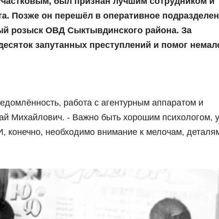
 участковым, был признан лучшим сотрудником и
та. Позже он перешёл в оперативное подразделен
ый розыск ОВД Сыктывдинского района. За
десяток запутанных преступлений и помог немал
ведомлённость, работа с агентурным аппаратом и
ай Михайлович. - Важно быть хорошим психологом, 
И, конечно, необходимо внимание к мелочам, деталя