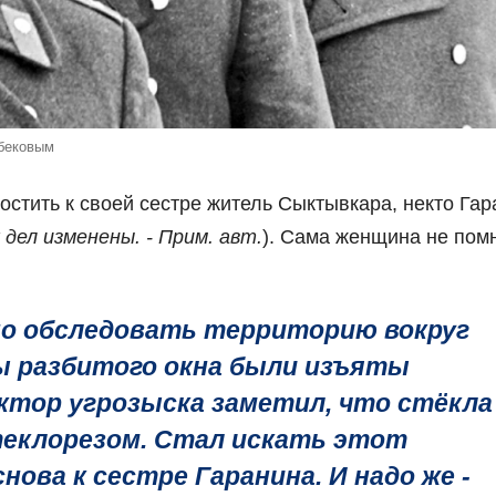
бековым
остить к своей сестре житель Сыктывкара, некто Га
дел изменены. - Прим. авт.
). Сама женщина не пом
о обследовать территорию вокруг
мы разбитого окна были изъяты
ктор угрозыска заметил, что стёкла
теклорезом. Стал искать этот
ова к сестре Гаранина. И надо же -