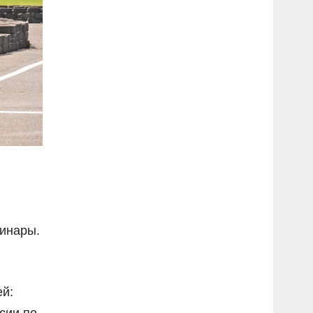
линары.
ей:
сии по