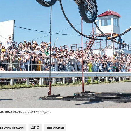
вали аплодисментами трибуны
втоинспекция
ДПС
автогонки