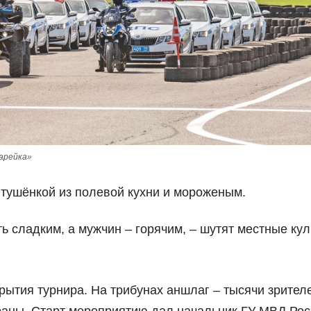
нарейка»
с тушёнкой из полевой кухни и мороженым.
ть сладким, а мужчин – горячим, – шутят местные ку
рытия турнира. На трибунах аншлаг – тысячи зрител
траны. Старт мероприятию дал начальник ГУ МВД Рос