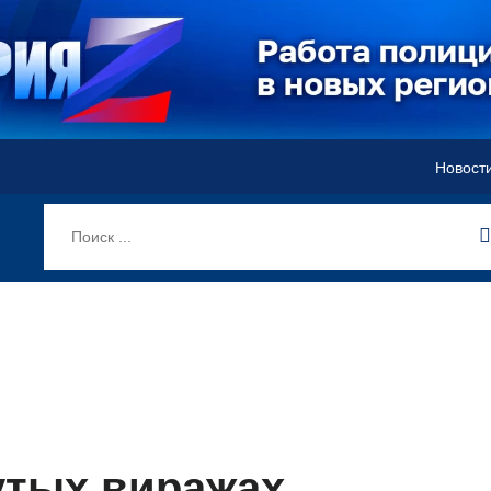
Новост
утых виражах