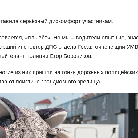
ставила серьёзный дискомфорт участникам.
евается, «плывёт». Но мы – водители опытные, знае
старший инспектор ДПС отдела Госавтоинспекции УМ
лейтенант полиции Егор Боровиков.
Многие из них пришли на гонки дорожных полицейских
ива от поистине грандиозного зрелища.