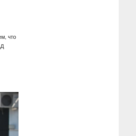
м, что
ВД