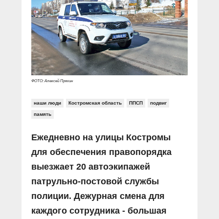
Прямой разговор
Социальные ролики
Газета «Щит и меч»
О ПОРТАЛЕ
В знании сила
Документальные фильмы
Журнал «Полиция России»
Специальный репортаж
Контакты
КиберПОСТОВОЙ
Вакансии
ФОТО: Алексей Пряхин
наши люди
Костромская область
ППСП
подвиг
память
Ежедневно на улицы Костромы
для обеспечения правопорядка
выезжает 20 автоэкипажей
патрульно-постовой службы
полиции. Дежурная смена для
каждого сотрудника - большая