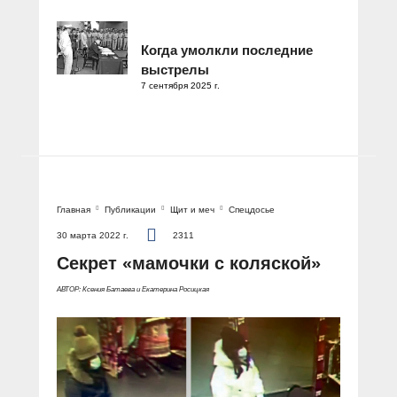
Когда умолкли последние
выстрелы
7 сентября 2025 г.
Главная
Публикации
Щит и меч
Спецдосье
30 марта 2022 г.
2311
Секрет «мамочки с коляской»
АВТОР: Ксения Батаева и Екатерина Росицкая