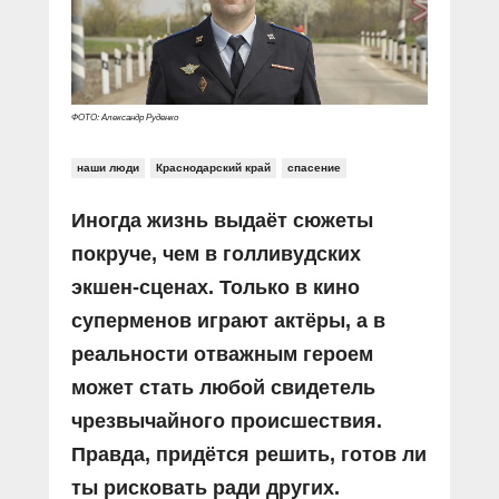
Прямой разговор
Социальные ролики
Газета «Щит и меч»
О ПОРТАЛЕ
В знании сила
Документальные фильмы
Журнал «Полиция России»
Специальный репортаж
Контакты
КиберПОСТОВОЙ
ФОТО: Александр Руденко
Вакансии
наши люди
Краснодарский край
спасение
Иногда жизнь выдаёт сюжеты
покруче, чем в голливудских
экшен-сценах. Только в кино
суперменов играют актёры, а в
реальности отважным героем
может стать любой свидетель
чрезвычайного происшествия.
Правда, придётся решить, готов ли
ты рисковать ради других.