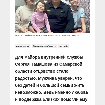
Прямой разговор
Социальные ролики
Газета «Щит и меч»
О ПОРТАЛЕ
В знании сила
Документальные фильмы
Журнал «Полиция России»
Специальный репортаж
Контакты
КиберПОСТОВОЙ
Вакансии
ФОТО: из семейного архива Тамашовых / Вся семья в сборе, когда папа дома
наши люди
Самарская область
служба
Для майора внутренней службы
Сергея Тамашова из Самарской
области отцовство стало
радостью. Мужчина уверен, что
без детей и большой семьи жить
невозможно. Ведь именно любовь
и поддержка близких помогли ему