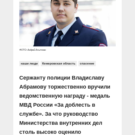
Прямой разговор
Социальные ролики
Газета «Щит и меч»
О ПОРТАЛЕ
В знании сила
Документальные фильмы
Журнал «Полиция России»
Специальный репортаж
Контакты
КиберПОСТОВОЙ
Вакансии
ФОТО: Андрей Альтман
наши люди
Кемеровская область
спасение
Сержанту полиции Владиславу
Абрамову торжественно вручили
ведомственную награду - медаль
МВД России «За доблесть в
службе». За что руководство
Министерства внутренних дел
столь высоко оценило