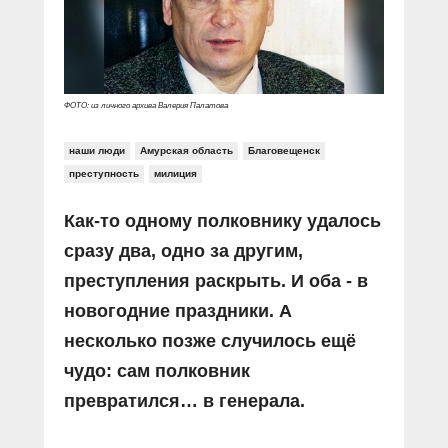
Прямой разговор
Социальные ролики
Газета «Щит и меч»
О ПОРТАЛЕ
В знании сила
Документальные фильмы
Журнал «Полиция России»
Специальный репортаж
Контакты
КиберПОСТОВОЙ
ФОТО: из личного архива Валерия Палатова
Вакансии
наши люди
Амурская область
Благовещенск
преступность
милиция
Как-то одному полковнику удалось
сразу два, одно за другим,
преступления раскрыть. И оба - в
новогодние праздники. А
несколько позже случилось ещё
чудо: сам полковник
превратился… в генерала.