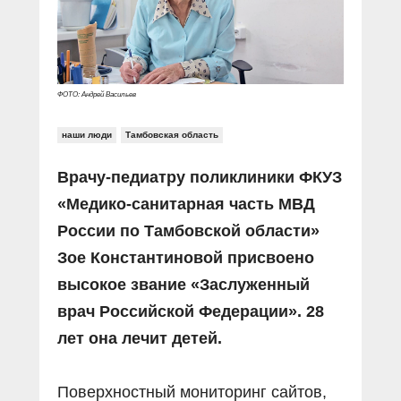
Прямой разговор
Социальные ролики
Газета «Щит и меч»
О ПОРТАЛЕ
В знании сила
Документальные фильмы
Журнал «Полиция России»
Специальный репортаж
Контакты
КиберПОСТОВОЙ
ФОТО: Андрей Васильев
Вакансии
наши люди
Тамбовская область
Врачу-педиатру поликлиники ФКУЗ
«Медико-санитарная часть МВД
России по Тамбовской области»
Зое Константиновой присвоено
высокое звание «Заслуженный
врач Российской Федерации». 28
лет она лечит детей.
Поверхностный мониторинг сайтов,