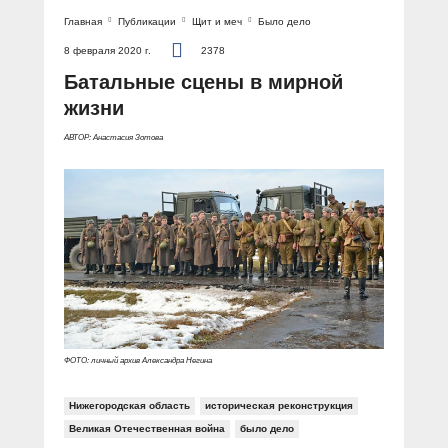
Главная
Публикации
Щит и меч
Было дело
8 февраля 2020 г.
2378
Батальные сцены в мирной
жизни
АВТОР: Анастасия Зотова
ФОТО: личный архив Александра Негина
Нижегородская область
историческая реконструкция
Великая Отечественная война
было дело