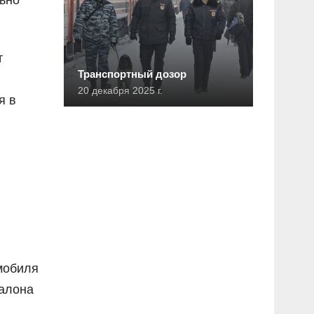
льно
т
Транспортный дозор
20 декабря 2025 г.
я в
мобиля
салона