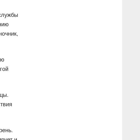
 службы
анию
ночник,
ую
гой
цы.
ствия
рень.
рует и