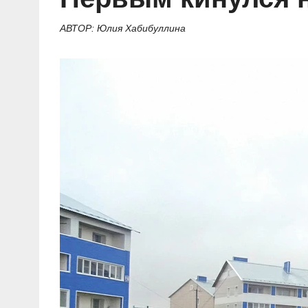
Социальные ролики
Газета «Щит и меч»
О ПОРТАЛЕ
В знании сила
Документальные фильмы
АВТОР: Юлия Хабибуллина
Журнал «Полиция России»
Специальный репортаж
Контакты
КиберПОСТОВОЙ
Вакансии