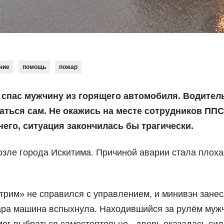
ние
помощь
пожар
 спас мужчину из горящего автомобиля. Водител
аться сам. Не окажись на месте сотрудников ППС
его, ситуация закончилась бы трагически.
озле города Искитима. Причиной аварии стала плоха
трим» не справился с управлением, и минивэн зане
дара машина вспыхнула. Находившийся за рулём муж