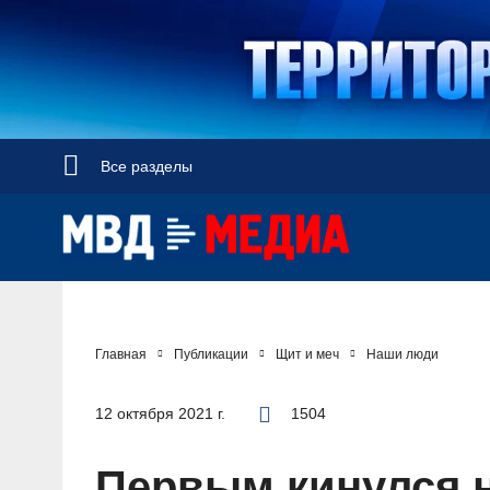
Радио Милицейская волна
Все разделы
НОВОСТИ
Официальный представитель
ТВ МВД
Главная
Публикации
Щит и меч
Наши люди
Оперативные новости
Акцент недели
МИЛИЦЕЙСКАЯ ВОЛНА
Общество
12 октября 2021 г.
1504
Оперативные видео
Официально
Вам слово! С Ириной Волк
ПУБЛИКАЦИИ
Официальные мероприятия
Героизм
Первым кинулся 
Прямой разговор