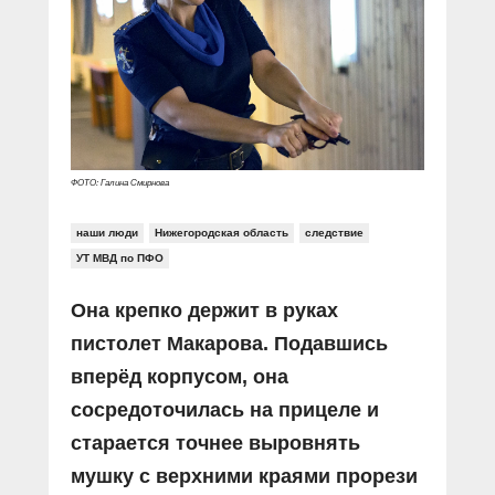
Прямой разговор
Социальные ролики
Газета «Щит и меч»
О ПОРТАЛЕ
В знании сила
Документальные фильмы
Журнал «Полиция России»
Специальный репортаж
Контакты
КиберПОСТОВОЙ
Вакансии
ФОТО: Галина Смирнова
наши люди
Нижегородская область
следствие
УТ МВД по ПФО
Она крепко держит в руках
пистолет Макарова. Подавшись
вперёд корпусом, она
сосредоточилась на прицеле и
старается точнее выровнять
мушку с верхними краями прорези