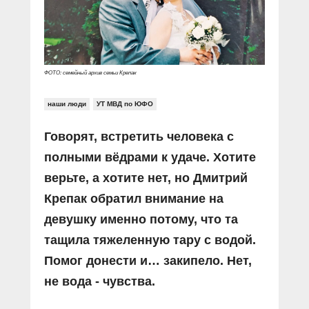
Прямой разговор
Социальные ролики
Газета «Щит и меч»
О ПОРТАЛЕ
В знании сила
Документальные фильмы
Журнал «Полиция России»
Специальный репортаж
Контакты
КиберПОСТОВОЙ
ФОТО: семейный архив семьи Крепак
Вакансии
наши люди
УТ МВД по ЮФО
Говорят, встретить человека с
полными вёдрами к удаче. Хотите
верьте, а хотите нет, но Дмитрий
Крепак обратил внимание на
девушку именно потому, что та
тащила тяжеленную тару с водой.
Помог донести и… закипело. Нет,
не вода - чувства.