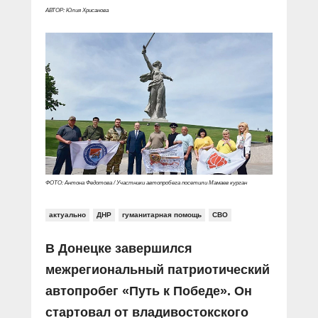
АВТОР: Юлия Хрисанова
ФОТО: Антона Федотова / Участники автопробега посетили Мамаев курган
актуально
ДНР
гуманитарная помощь
СВО
В Донецке завершился
межрегиональный патриотический
автопробег «Путь к Победе». Он
стартовал от владивостокского