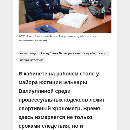
Прямой разговор
Социальные ролики
Газета «Щит и меч»
О ПОРТАЛЕ
В знании сила
Документальные фильмы
Журнал «Полиция России»
Специальный репортаж
Контакты
КиберПОСТОВОЙ
Вакансии
ФОТО: Алмаса Саттарова / Эльнара Валиуллина и в службе, и в спорте
выкладывается по полной
наши люди
Республика Башкортостан
служба
спорт
легкая атлетика
В кабинете на рабочем столе у
майора юстиции Эльнары
Валиуллиной среди
процессуальных кодексов лежит
спортивный хронометр. Время
здесь измеряется не только
сроками следствия, но и