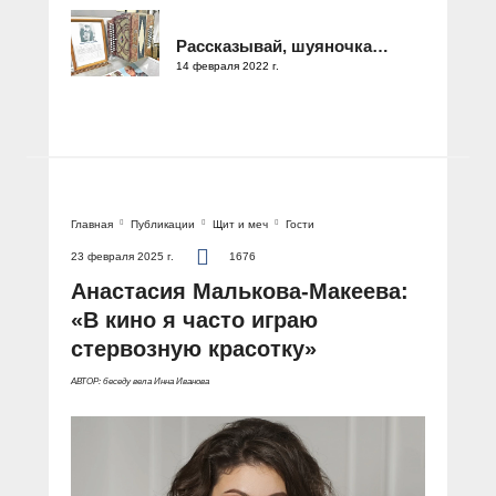
Рассказывай, шуяночка…
14 февраля 2022 г.
Главная
Публикации
Щит и меч
Гости
23 февраля 2025 г.
1676
Анастасия Малькова-Макеева:
«В кино я часто играю
стервозную красотку»
АВТОР: беседу вела Инна Иванова