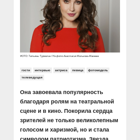
ФОТО: Татьяны Турмалин / На фото Анастасия Малькова-Макеева
гости
интервью
актриса
певица
фотомодель
телеведущая
Она завоевала популярность
благодаря ролям на театральной
сцене и в кино. Покорила сердца
зрителей не только великолепным
голосом и харизмой, но и стала
символом патриотизма. Звезда