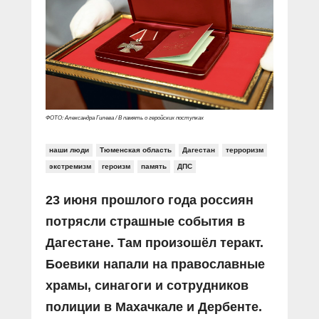
Прямой разговор
Социальные ролики
Газета «Щит и меч»
О ПОРТАЛЕ
В знании сила
Документальные фильмы
Журнал «Полиция России»
Специальный репортаж
Контакты
КиберПОСТОВОЙ
Вакансии
ФОТО: Александра Гилева / В память о геройских поступках
наши люди
Тюменская область
Дагестан
терроризм
экстремизм
героизм
память
ДПС
23 июня прошлого года россиян
потрясли страшные события в
Дагестане. Там произошёл теракт.
Боевики напали на православные
храмы, синагоги и сотрудников
полиции в Махачкале и Дербенте.